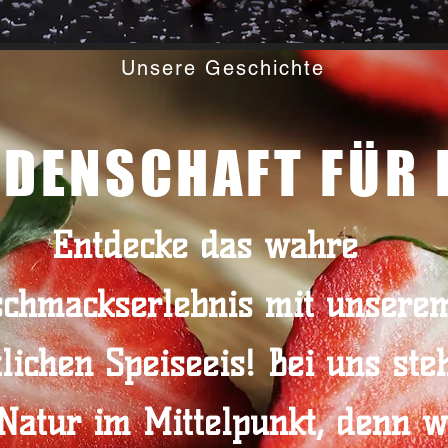
Unsere Geschichte
IDENSCHAFT FÜR 
Entdecke das wahre
schmackserlebnis mit unsere
tlichen Speiseeis! Bei uns ste
Natur im Mittelpunkt, denn w