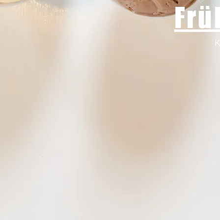
Frü
K