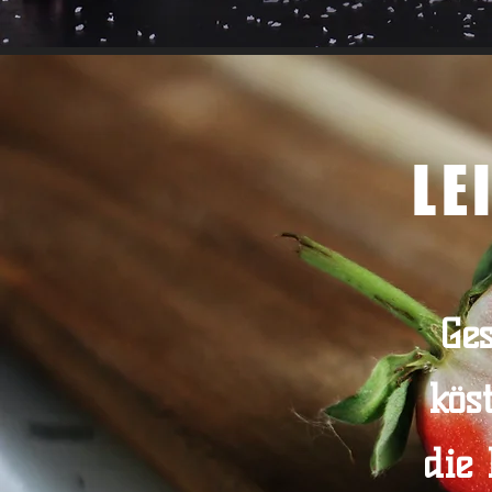
LE
Ge
kös
die 