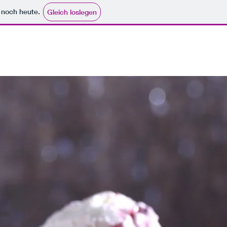
e noch heute.
Gleich loslegen
Karte
More