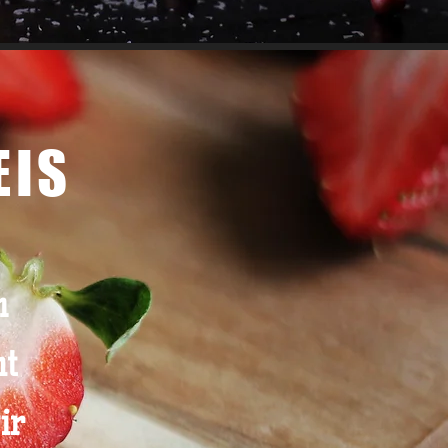
EIS
m
ht
ir