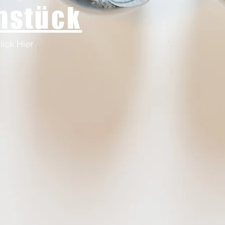
hstück
lick Hier