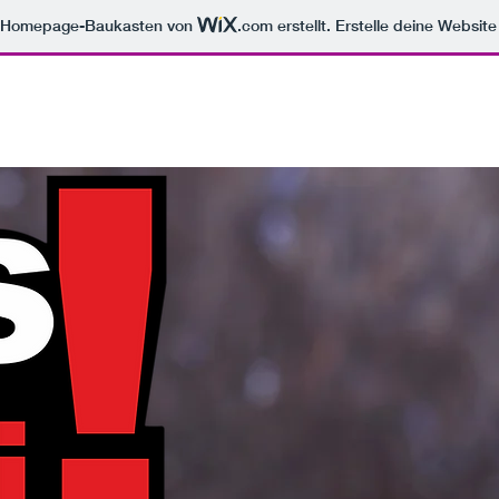
m Homepage-Baukasten von
.com
erstellt. Erstelle deine Websit
Eis Karte
Frühstück
Standort & Öffnungszeiten